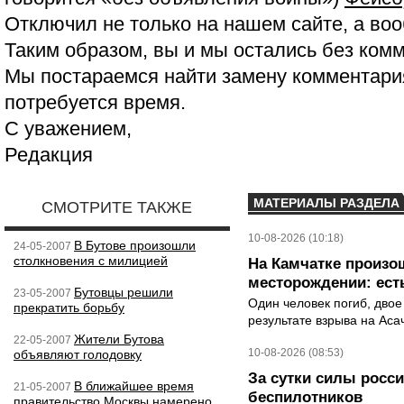
Отключил не только на нашем сайте, а воо
Таким образом, вы и мы остались без ком
Мы постараемся найти замену комментария
потребуется время.
С уважением,
Редакция
МАТЕРИАЛЫ РАЗДЕЛА
СМОТРИТЕ ТАКЖЕ
10-08-2026 (10:18)
В Бутове произошли
24-05-2007
столкновения с милицией
На Камчатке произо
месторождении: ест
Бутовцы решили
23-05-2007
Один человек погиб, двое
прекратить борьбу
результате взрыва на Ас
Жители Бутова
22-05-2007
10-08-2026 (08:53)
объявляют голодовку
За сутки силы росс
В ближайшее время
21-05-2007
беспилотников
правительство Москвы намерено