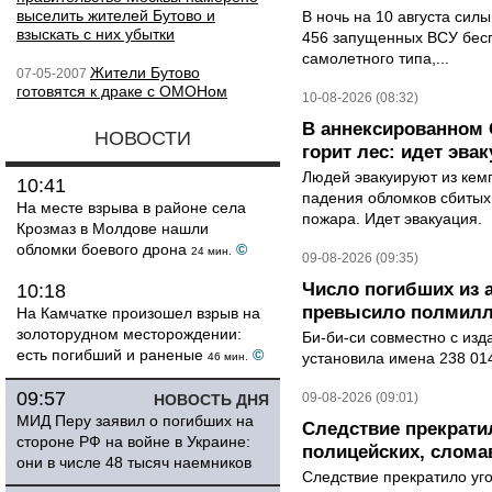
выселить жителей Бутово и
В ночь на 10 августа си
взыскать с них убытки
456 запущенных ВСУ бес
самолетного типа,...
Жители Бутово
07-05-2007
готовятся к драке с ОМОНом
10-08-2026 (08:32)
В аннексированном 
НОВОСТИ
горит лес: идет эв
Людей эвакуируют из кем
10:41
падения обломков сбитых 
На месте взрыва в районе села
пожара. Идет эвакуация.
Крозмаз в Молдове нашли
обломки боевого дрона
©
24 мин.
09-08-2026 (09:35)
Число погибших из 
10:18
превысило полмилл
На Камчатке произошел взрыв на
золоторудном месторождении:
Би-би-си совместно с из
есть погибший и раненые
©
установила имена 238 014
46 мин.
09:57
09-08-2026 (09:01)
НОВОСТЬ ДНЯ
МИД Перу заявил о погибших на
Следствие прекрати
стороне РФ на войне в Украине:
полицейских, слома
они в числе 48 тысяч наемников
Следствие прекратило уг