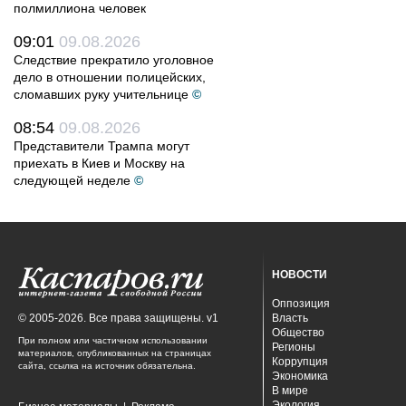
полмиллиона человек
09:01
09.08.2026
Следствие прекратило уголовное
дело в отношении полицейских,
сломавших руку учительнице
©
08:54
09.08.2026
Представители Трампа могут
приехать в Киев и Москву на
следующей неделе
©
НОВОСТИ
Оппозиция
© 2005-2026. Все права защищены. v1
Власть
Общество
При полном или частичном использовании
Регионы
материалов, опубликованных на страницах
Коррупция
сайта, ссылка на источник обязательна.
Экономика
В мире
Экология