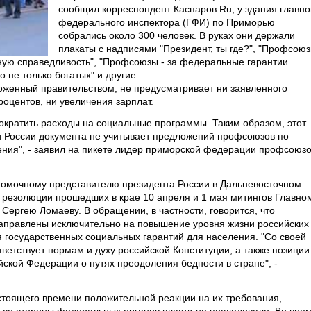
сообщил корреспондент Каспаров.Ru, у здания главно
федерального инспектора (ГФИ) по Приморью
собрались около 300 человек. В руках они держали
плакаты с надписями "Президент, ты где?", "Профсою
ьную справедливость", "Профсоюзы - за федеральные гарантии
о не только богатых" и другие.
оженный правительством, не предусматривает ни заявленного
оцентов, ни увеличения зарплат.
сократить расходы на социальные программы. Таким образом, этот
ей России документа не учитывает предложений профсоюзов по
ния", - заявил на пикете лидер приморской федерации профсоюз
омочному представителю президента России в Дальневосточном
 резолюции прошедших в крае 10 апреля и 1 мая митингов Главно
ергею Ломаеву. В обращении, в частности, говорится, что
правлены исключительно на повышение уровня жизни российских
я государственных социальных гарантий для населения. "Со своей
тветствует нормам и духу российской Конституции, а также позиции
кой Федерации о путях преодоления бедности в стране", -
астоящего времени положительной реакции на их требования,