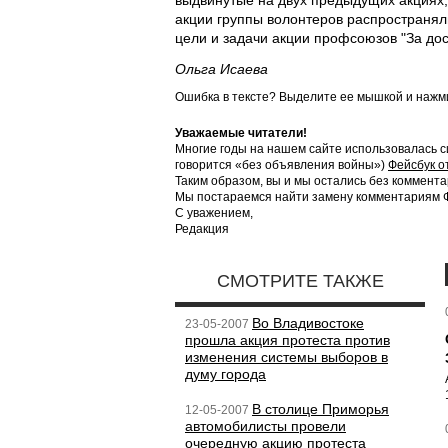
выдвинутые на двух предыдущих акциях,
акции группы волонтеров распространя
цели и задачи акции профсоюзов "За дос
Ольга Исаева
Ошибка в тексте? Выделите ее мышкой и наж
Уважаемые читатели!
Многие годы на нашем сайте использовалась с
говорится «без объявления войны»)
Фейсбук о
Таким образом, вы и мы остались без коммента
Мы постараемся найти замену комментариям Фе
С уважением,
Редакция
СМОТРИТЕ ТАКЖЕ
Во Владивостоке
23-05-2007
прошла акция протеста против
изменения системы выборов в
думу города
В столице Приморья
12-05-2007
автомобилисты провели
очередную акцию протеста