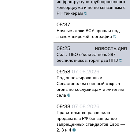
инфраструктуре трубопроводного
консорциума и по не связанным с
РФ танкерам
©
08:37
Ночные атаки ВСУ прошли под
знаком широкой географии
©
08:25
НОВОСТЬ ДНЯ
Силы ПВО сбили за ночь 397
беспилотников: горят два НПЗ
©
09:58
07.08.2026
Под аннексированным
Севастополем военный открыл
огонь по сослуживцам и жителям
села
©
09:38
07.08.2026
Правительство разрешило
продавать в РФ бензин ранее
запрещенных стандартов Евро —
2, 3 и 4
©