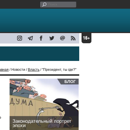
авная
/ Новости /
Власть
/ "Президент, ты где?"
БЛОГ
о
Законодательный портрет
эпохи