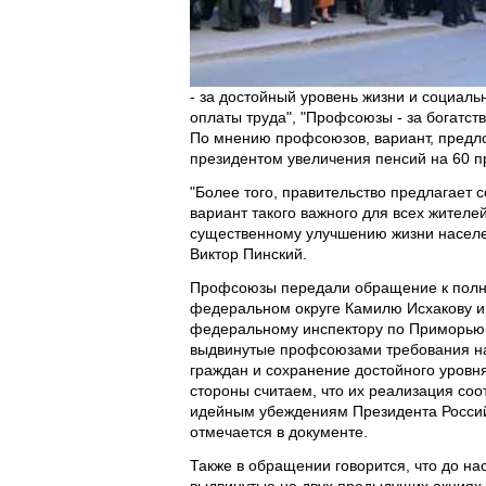
- за достойный уровень жизни и социал
оплаты труда", "Профсоюзы - за богатств
По мнению профсоюзов, вариант, предл
президентом увеличения пенсий на 60 пр
"Более того, правительство предлагает 
вариант такого важного для всех жител
существенному улучшению жизни населе
Виктор Пинский.
Профсоюзы передали обращение к полн
федеральном округе Камилю Исхакову и
федеральному инспектору по Приморью С
выдвинутые профсоюзами требования на
граждан и сохранение достойного уровн
стороны считаем, что их реализация соо
идейным убеждениям Президента Российс
отмечается в документе.
Также в обращении говорится, что до н