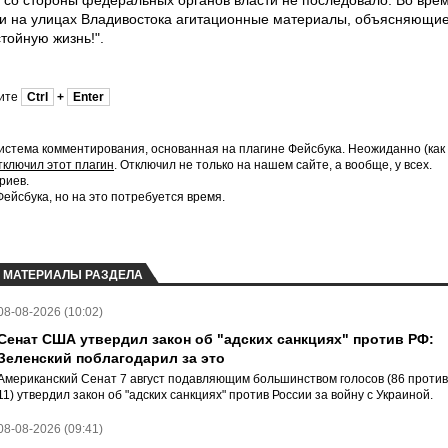
 со стороны федеральных органов власти не последовало. Во вре
ли на улицах Владивостока агитационные материалы, объясняющи
тойную жизнь!".
мите
Ctrl
+
Enter
истема комментирования, основанная на плагине Фейсбука. Неожиданно (как
тключил этот плагин
. Отключил не только на нашем сайте, а вообще, у всех.
риев.
йсбука, но на это потребуется время.
МАТЕРИАЛЫ РАЗДЕЛА
08-08-2026 (10:02)
Сенат США утвердил закон об "адских санкциях" против РФ:
Зеленский поблагодарил за это
Американский Сенат 7 август подавляющим большинством голосов (86 против
11) утвердил закон об "адских санкциях" против России за войну с Украиной.
08-08-2026 (09:41)