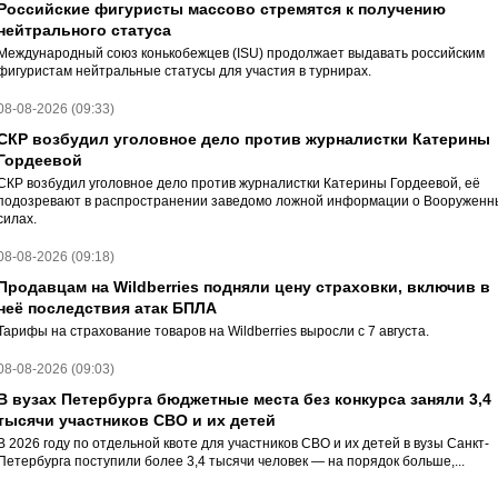
Российские фигуристы массово стремятся к получению
нейтрального статуса
Международный союз конькобежцев (ISU) продолжает выдавать российским
фигуристам нейтральные статусы для участия в турнирах.
08-08-2026 (09:33)
СКР возбудил уголовное дело против журналистки Катерины
Гордеевой
СКР возбудил уголовное дело против журналистки Катерины Гордеевой, её
подозревают в распространении заведомо ложной информации о Вооруженн
силах.
08-08-2026 (09:18)
Продавцам на Wildberries подняли цену страховки, включив в
неё последствия атак БПЛА
Тарифы на страхование товаров на Wildberries выросли с 7 августа.
08-08-2026 (09:03)
В вузах Петербурга бюджетные места без конкурса заняли 3,4
тысячи участников СВО и их детей
В 2026 году по отдельной квоте для участников СВО и их детей в вузы Санкт-
Петербурга поступили более 3,4 тысячи человек — на порядок больше,...