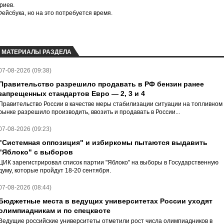
риев.
йсбука, но на это потребуется время.
МАТЕРИАЛЫ РАЗДЕЛА
07-08-2026 (09:38)
Правительство разрешило продавать в РФ бензин ранее
запрещенных стандартов Евро — 2, 3 и 4
Правительство России в качестве меры стабилизации ситуации на топливном
рынке разрешило производить, ввозить и продавать в России...
07-08-2026 (09:23)
"Системная оппозиция" и избиркомы пытаются выдавить
"Яблоко" с выборов
ЦИК зарегистрировал список партии "Яблоко" на выборы в Государственную
думу, которые пройдут 18-20 сентября.
07-08-2026 (08:44)
Бюджетные места в ведущих университетах России уходят
олимпиадникам и по спецквоте
Ведущие российские университеты отметили рост числа олимпиадников в