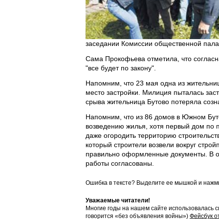
заседании Комиссии общественной пала
Сама Прокофьева отметила, что согласн
"все будет по закону".
Напомним, что 23 мая одна из жительниц
место застройки. Милиция пыталась заст
срыва жительница Бутово потеряла созн
Напомним, что из 86 домов в Южном Буто
возведению жилья, хотя первый дом по п
даже огородить территорию строительст
который строители возвели вокруг строй
правильно оформленные документы. В отв
работы согласованы.
Ошибка в тексте? Выделите ее мышкой и наж
Уважаемые читатели!
Многие годы на нашем сайте использовалась с
говорится «без объявления войны»)
Фейсбук о