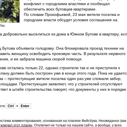
конфликт с городскими властями и пообещал
обеспечить всех бутовцев квартирами.
По словам Прокофьевой, 23 мая жители поселка и
городские власти обсудят условия соглашения на
ты.
а добровольно выселиться из дома в Южном Бутове в квартиру, ес
 Бутова объявила голодовку. Она блокировала проезд техники на
авить женщину освободить проезжую часть. В результате нервного
ание, и ее забрала машина скорой помощи.
ве остались только 22, однако строители так и не приступили к
лану должен быть построен уже в конце этого года. Пока не удаетс
ва – протестующие жители поселка один раз уже сломали забор,
площадки. Протестующие заявляют, что у строителей отсутствуют
ет в штабе строительства говорят, что документы у них в порядке
мите
Ctrl
+
Enter
истема комментирования, основанная на плагине Фейсбука. Неожиданно (как
тключил этот плагин
. Отключил не только на нашем сайте, а вообще, у всех.