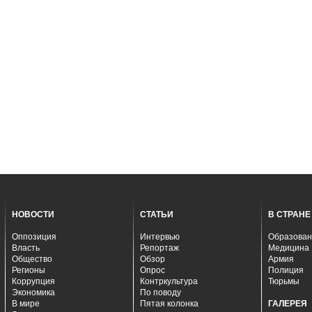
НОВОСТИ
СТАТЬИ
В СТРАНЕ
Оппозиция
Интервью
Образован
Власть
Репортаж
Медицина
Общество
Обзор
Армия
Регионы
Опрос
Полиция
Коррупция
Контркультура
Тюрьмы
Экономика
По поводу
В мире
Пятая колонка
ГАЛЕРЕЯ