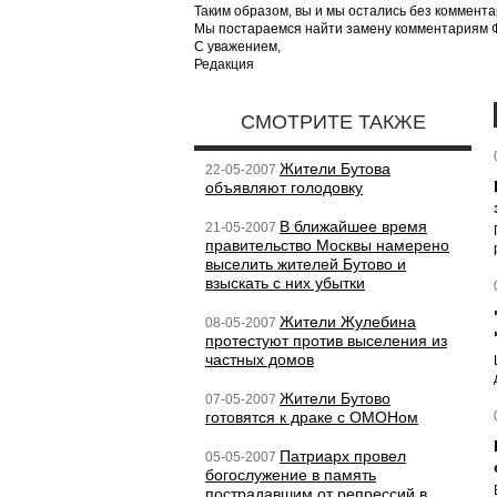
Таким образом, вы и мы остались без коммента
Мы постараемся найти замену комментариям Фе
С уважением,
Редакция
СМОТРИТЕ ТАКЖЕ
Жители Бутова
22-05-2007
объявляют голодовку
В ближайшее время
21-05-2007
правительство Москвы намерено
выселить жителей Бутово и
взыскать с них убытки
Жители Жулебина
08-05-2007
протестуют против выселения из
частных домов
Жители Бутово
07-05-2007
готовятся к драке с ОМОНом
Патриарх провел
05-05-2007
богослужение в память
пострадавшим от репрессий в