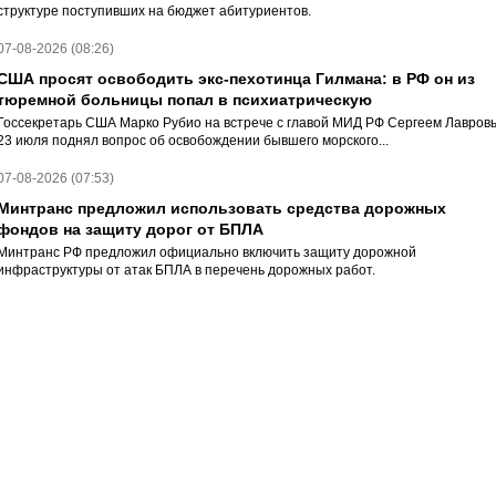
структуре поступивших на бюджет абитуриентов.
07-08-2026 (08:26)
США просят освободить экс-пехотинца Гилмана: в РФ он из
тюремной больницы попал в психиатрическую
Госсекретарь США Марко Рубио на встрече с главой МИД РФ Сергеем Лавров
23 июля поднял вопрос об освобождении бывшего морского...
07-08-2026 (07:53)
Минтранс предложил использовать средства дорожных
фондов на защиту дорог от БПЛА
Минтранс РФ предложил официально включить защиту дорожной
инфраструктуры от атак БПЛА в перечень дорожных работ.