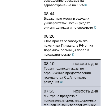
сокращению расходов на
здравоохранение на 15%
©
08:44
Бюджетные места в ведущих
университетах России уходят
олимпиадникам и по спецквоте
©
08:26
США просят освободить экс-
пехотинца Гилмана: в РФ он из
тюремной больницы попал в
психиатрическую
©
08:10
НОВОСТЬ ДНЯ
Трамп подписал указы по
ограничению предоставления
гражданства США по праву
рождения
©
07:53
НОВОСТЬ ДНЯ
Минтранс предложил
использовать средства дорожных
фондов на защиту дорог от БПЛА