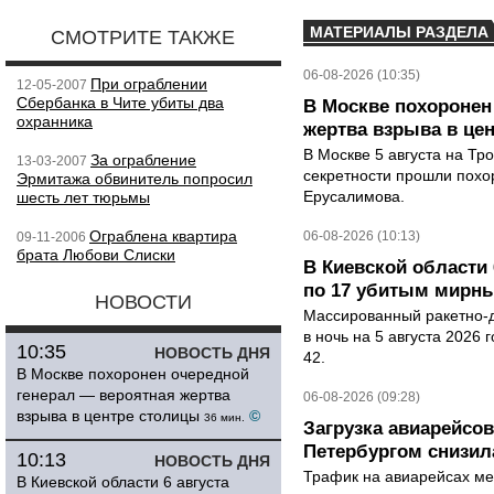
МАТЕРИАЛЫ РАЗДЕЛА
СМОТРИТЕ ТАКЖЕ
06-08-2026 (10:35)
При ограблении
12-05-2007
Сбербанка в Чите убиты два
В Москве похоронен
охранника
жертва взрыва в це
В Москве 5 августа на Тр
За ограбление
13-03-2007
секретности прошли похо
Эрмитажа обвинитель попросил
Ерусалимова.
шесть лет тюрьмы
Ограблена квартира
06-08-2026 (10:13)
09-11-2006
брата Любови Слиски
В Киевской области 
по 17 убитым мирн
НОВОСТИ
Массированный ракетно-д
в ночь на 5 августа 2026 
10:35
НОВОСТЬ ДНЯ
42.
В Москве похоронен очередной
генерал — вероятная жертва
06-08-2026 (09:28)
взрыва в центре столицы
©
36 мин.
Загрузка авиарейсо
Петербургом снизила
10:13
НОВОСТЬ ДНЯ
Трафик на авиарейсах ме
В Киевской области 6 августа