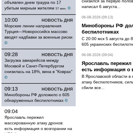
снизился за первую полов
объявлен днем траура по 17
написал 6 августа...
убитым мирным жителям
©
57 мин.
06-08-2026 (09:13)
10:00
НОВОСТЬ ДНЯ
Минобороны РФ дол
Морские линии направления
Турция—Новороссийск массово
беспилотниках
вводят надбавки за военные риски
С 20:00 мск 5 августа до
©
605 украинских беспилот
09:28
НОВОСТЬ ДНЯ
06-08-2026 (09:04)
Загрузка авиарейсов между
Ярославль пережил 
Москвой и Санкт-Петербургом
есть информация о 
снизилась на 18%, вина в "Коврах"
В Ярославской области в 
©
атаку беспилотников, си
сбили все...
09:13
НОВОСТЬ ДНЯ
Минобороны РФ доложило о 605
обнаруженных беспилотниках
©
09:04
Ярославль пережил
массированную атаку дронов:
есть информация о возгорании на