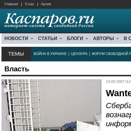
Главная
|
О нас
|
Архив
НОВОСТИ
СТАТЬИ
БЛОГИ
АВТОРЫ
В 
ТЕМЫ
ВОЙНА В УКРАИНЕ
|
ЦЕНЗУРА
|
ФОРУМ СВОБОДНОЙ 
Власть
13-05-2007 (12
Wante
Сберба
вознаг
инфор