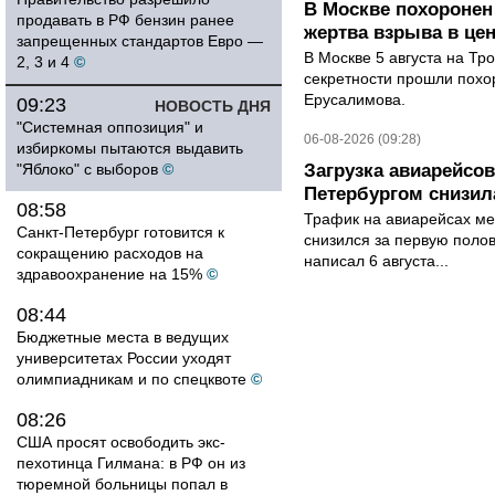
В Москве похоронен
продавать в РФ бензин ранее
жертва взрыва в це
запрещенных стандартов Евро —
В Москве 5 августа на Тр
2, 3 и 4
©
секретности прошли похо
Ерусалимова.
09:23
НОВОСТЬ ДНЯ
"Системная оппозиция" и
06-08-2026 (09:28)
избиркомы пытаются выдавить
"Яблоко" с выборов
©
Загрузка авиарейсо
Петербургом снизила
08:58
Трафик на авиарейсах ме
Санкт-Петербург готовится к
снизился за первую полов
сокращению расходов на
написал 6 августа...
здравоохранение на 15%
©
08:44
Бюджетные места в ведущих
университетах России уходят
олимпиадникам и по спецквоте
©
08:26
США просят освободить экс-
пехотинца Гилмана: в РФ он из
тюремной больницы попал в