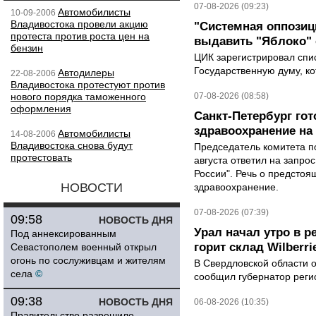
07-08-2026 (09:23)
Автомобилисты
10-09-2006
Владивостока провели акцию
"Системная оппози
протеста против роста цен на
выдавить "Яблоко"
бензин
ЦИК зарегистрировал спис
Государственную думу, ко
Автодилеры
22-08-2006
Владивостока протестуют против
нового порядка таможенного
07-08-2026 (08:58)
оформления
Санкт-Петербург го
здравоохранение на
Автомобилисты
14-08-2006
Владивостока снова будут
Председатель комитета п
протестовать
августа ответил на запро
России". Речь о предсто
НОВОСТИ
здравоохранение.
07-08-2026 (07:39)
09:58
НОВОСТЬ ДНЯ
Урал начал утро в р
Под аннексированным
горит склад Wilberri
Севастополем военный открыл
огонь по сослуживцам и жителям
В Свердловской области 
села
©
сообщил губернатор реги
09:38
НОВОСТЬ ДНЯ
06-08-2026 (10:35)
Правительство разрешило