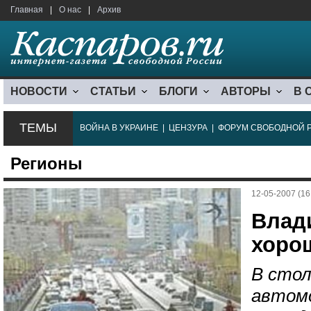
Главная
|
О нас
|
Архив
НОВОСТИ
СТАТЬИ
БЛОГИ
АВТОРЫ
В 
ТЕМЫ
ВОЙНА В УКРАИНЕ
|
ЦЕНЗУРА
|
ФОРУМ СВОБОДНОЙ 
Регионы
12-05-2007 (16
Влад
хоро
В стол
автом