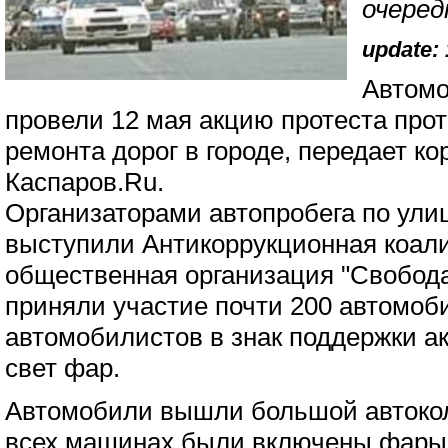
очере
update: 
Автомо
провели 12 мая акцию протеста прот
ремонта дорог в городе, передает к
Каспаров.Ru.
Организаторами автопробега по ули
выступили Антикоррукционная коал
общественная организация "Свобода
приняли участие почти 200 автомоби
автомобилистов в знак поддержки 
свет фар.
Автомобили вышли большой автокол
всех машинах были включены фары,